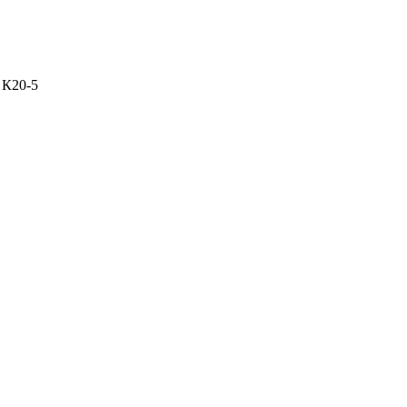
с К20-5