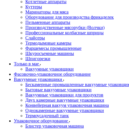
Котлетные аппараты
Куттеры
Маринаторы для мяса
Оборудование для производства фрикаделек
Пельменные аппараты
Производственные мясорубки (Волчки)
Профессиональные колбасные шприцы
Слайсеры
Термодымовые камеры
Фаршемесы промышленные
Шкуросъемные машины
Шпигорезки
Только в мае
Вакуумные упаковщики
Фасовочно-упаковочное оборудование
Вакуумные упаковщики
Бескамерные промышленные вакуумные упаковщи
Бытовые вакуумные упаковщики
Вакуумные упаковщики для продуктов
Двух камерные вакуумные упаковщики
Конвейерная вакуум упаковочная машина
Однокамерные вакуумные упаковщики
Термоусадочный танк
Упаковочное оборудование
Блистер упаковочная машина