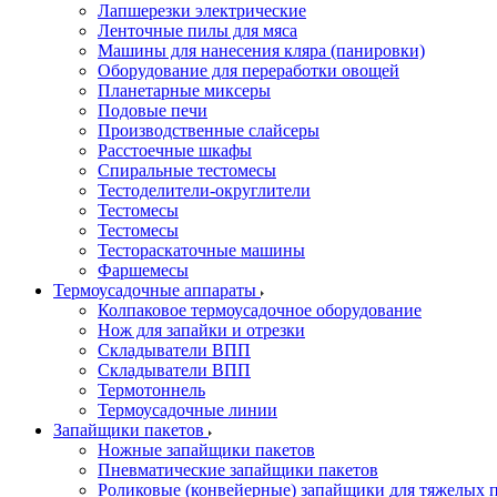
Лапшерезки электрические
Ленточные пилы для мяса
Машины для нанесения кляра (панировки)
Оборудование для переработки овощей
Планетарные миксеры
Подовые печи
Производственные слайсеры
Расстоечные шкафы
Спиральные тестомесы
Тестоделители-округлители
Тестомесы
Тестомесы
Тестораскаточные машины
Фаршемесы
Термоусадочные аппараты
Колпаковое термоусадочное оборудование
Нож для запайки и отрезки
Складыватели ВПП
Складыватели ВПП
Термотоннель
Термоусадочные линии
Запайщики пакетов
Ножные запайщики пакетов
Пневматические запайщики пакетов
Роликовые (конвейерные) запайщики для тяжелых 