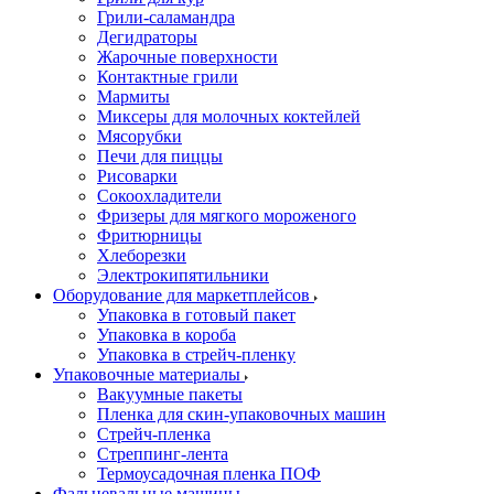
Грили-саламандра
Дегидраторы
Жарочные поверхности
Контактные грили
Мармиты
Миксеры для молочных коктейлей
Мясорубки
Печи для пиццы
Рисоварки
Сокоохладители
Фризеры для мягкого мороженого
Фритюрницы
Хлеборезки
Электрокипятильники
Оборудование для маркетплейсов
Упаковка в готовый пакет
Упаковка в короба
Упаковка в стрейч-пленку
Упаковочные материалы
Вакуумные пакеты
Пленка для скин-упаковочных машин
Стрейч-пленка
Стреппинг-лента
Термоусадочная пленка ПОФ
Фальцевальные машины