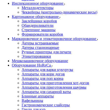
Инспекционное оборудование
Металлодетекторы
Чеквейеры (контрольно-динамические весы)
Картонажное оборудование
Заклейщики коробов
Обандероливатели
Стреппинг машины
Формирователи коробов
Маркировочное и этикетировочное оборудование
Датеры встраиваемые
Датеры стационарные
Ручные принтеры для печати
Этикетировщики
Мешкозашивочное оборудование
Оборудование HoReCa
Аппараты для варки кукурузы
Аппараты для корн догов
Аппараты для поп корна
Аппараты для приготовления хот-догов
Аппараты для приготовления шаурмы
Аппараты для сахарной ваты
Блинные аппараты
Вафельницы
Гастрономические слайсеры
Грили для кур