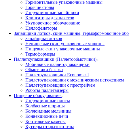
Горизонтальные упаковочные машины
Горячие столы
Индукционные запайщики
Клипсаторы для пакетов
Укупорочное оборудование
Целлофанаторы
Запайщики лотков, скин машины, термоформовочное об
Запайщики лотков
Непищевые скин упаковочные машины
Пищевые скин упаковочные машины
Термоформеры
Паллетоупаковщики (Паллетообмотчики)
Мобильные паллетоупаковщики
Обмотчики багажа
Паллетоупаковщики Economical
Паллетоупаковщики с механическим натяжением
Паллетоупаковщики с престрейчем
Роботы-паллетайзеры
Пищевое оборудование
Индукционные плиты
Колбасные шприцы
Коллоидные мельницы
Конвекционные печи
Коптильные камеры
Куттеры открытого типа