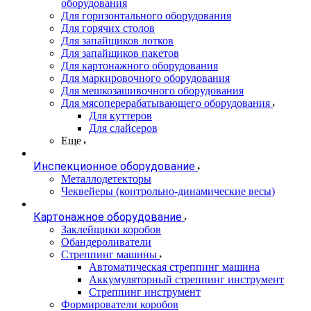
оборудования
Для горизонтального оборудования
Для горячих столов
Для запайщиков лотков
Для запайщиков пакетов
Для картонажного оборудования
Для маркировочного оборудования
Для мешкозашивочного оборудования
Для мясоперерабатывающего оборудования
Для куттеров
Для слайсеров
Еще
Инспекционное оборудование
Металлодетекторы
Чеквейеры (контрольно-динамические весы)
Картонажное оборудование
Заклейщики коробов
Обандероливатели
Стреппинг машины
Автоматическая стреппинг машина
Аккумуляторный стреппинг инструмент
Стреппинг инструмент
Формирователи коробов