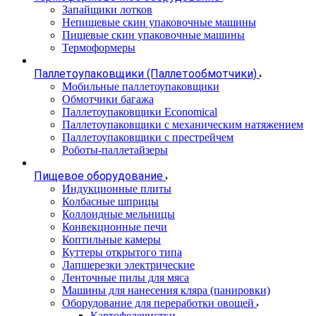
Запайщики лотков
Непищевые скин упаковочные машины
Пищевые скин упаковочные машины
Термоформеры
Паллетоупаковщики (Паллетообмотчики)
Мобильные паллетоупаковщики
Обмотчики багажа
Паллетоупаковщики Economical
Паллетоупаковщики с механическим натяжением
Паллетоупаковщики с престрейчем
Роботы-паллетайзеры
Пищевое оборудование
Индукционные плиты
Колбасные шприцы
Коллоидные мельницы
Конвекционные печи
Коптильные камеры
Куттеры открытого типа
Лапшерезки электрические
Ленточные пилы для мяса
Машины для нанесения кляра (панировки)
Оборудование для переработки овощей
Картофелечистки