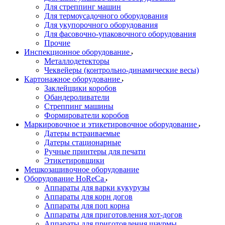
Для стреппинг машин
Для термоусадочного оборудования
Для укупорочного оборудования
Для фасовочно-упаковочного оборудования
Прочие
Инспекционное оборудование
Металлодетекторы
Чеквейеры (контрольно-динамические весы)
Картонажное оборудование
Заклейщики коробов
Обандероливатели
Стреппинг машины
Формирователи коробов
Маркировочное и этикетировочное оборудование
Датеры встраиваемые
Датеры стационарные
Ручные принтеры для печати
Этикетировщики
Мешкозашивочное оборудование
Оборудование HoReCa
Аппараты для варки кукурузы
Аппараты для корн догов
Аппараты для поп корна
Аппараты для приготовления хот-догов
Аппараты для приготовления шаурмы