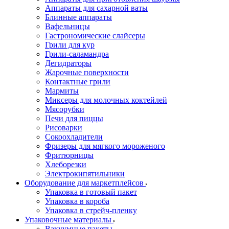
Аппараты для сахарной ваты
Блинные аппараты
Вафельницы
Гастрономические слайсеры
Грили для кур
Грили-саламандра
Дегидраторы
Жарочные поверхности
Контактные грили
Мармиты
Миксеры для молочных коктейлей
Мясорубки
Печи для пиццы
Рисоварки
Сокоохладители
Фризеры для мягкого мороженого
Фритюрницы
Хлеборезки
Электрокипятильники
Оборудование для маркетплейсов
Упаковка в готовый пакет
Упаковка в короба
Упаковка в стрейч-пленку
Упаковочные материалы
Вакуумные пакеты