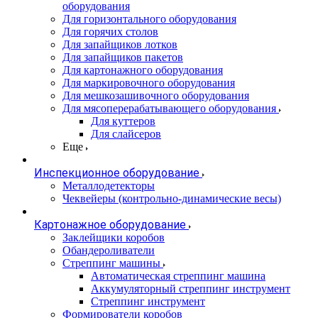
оборудования
Для горизонтального оборудования
Для горячих столов
Для запайщиков лотков
Для запайщиков пакетов
Для картонажного оборудования
Для маркировочного оборудования
Для мешкозашивочного оборудования
Для мясоперерабатывающего оборудования
Для куттеров
Для слайсеров
Еще
Инспекционное оборудование
Металлодетекторы
Чеквейеры (контрольно-динамические весы)
Картонажное оборудование
Заклейщики коробов
Обандероливатели
Стреппинг машины
Автоматическая стреппинг машина
Аккумуляторный стреппинг инструмент
Стреппинг инструмент
Формирователи коробов