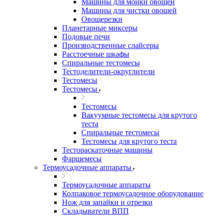
Машины для мойки овощей
Машины для чистки овощей
Овощерезки
Планетарные миксеры
Подовые печи
Производственные слайсеры
Расстоечные шкафы
Спиральные тестомесы
Тестоделители-округлители
Тестомесы
Тестомесы
Тестомесы
Вакуумные тестомесы для крутого
теста
Спиральные тестомесы
Тестомесы для крутого теста
Тестораскаточные машины
Фаршемесы
Термоусадочные аппараты
Термоусадочные аппараты
Колпаковое термоусадочное оборудование
Нож для запайки и отрезки
Складыватели ВПП