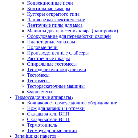
Конвекционные печи
Коптильные камеры
Куттеры открытого типа
Лапшерезки электрические
Ленточные пилы для мяса
Машины для нанесения кляра (панировки)
Оборудование для переработки овощей
Планетарные миксеры
Подовые печи
Производственные слайсеры
Расстоечные шкафы
Спиральные тестомесы
Тестоделители-округлители
Тестомесы
Тестомесы
Тестораскаточные машины
Фаршемесы
Термоусадочные аппараты
Колпаковое термоусадочное оборудование
Нож для запайки и отрезки
Складыватели ВПП
Складыватели ВПП
Термотоннель
Термоусадочные линии
Запайщики пакетов