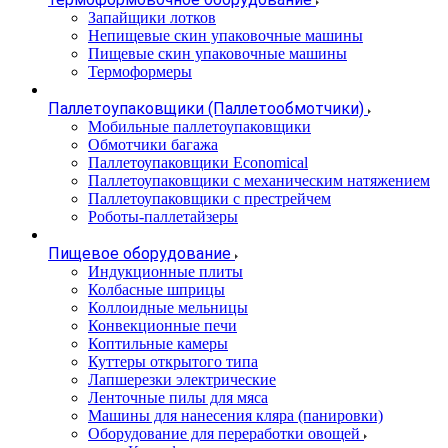
Запайщики лотков
Непищевые скин упаковочные машины
Пищевые скин упаковочные машины
Термоформеры
Паллетоупаковщики (Паллетообмотчики)
Мобильные паллетоупаковщики
Обмотчики багажа
Паллетоупаковщики Economical
Паллетоупаковщики с механическим натяжением
Паллетоупаковщики с престрейчем
Роботы-паллетайзеры
Пищевое оборудование
Индукционные плиты
Колбасные шприцы
Коллоидные мельницы
Конвекционные печи
Коптильные камеры
Куттеры открытого типа
Лапшерезки электрические
Ленточные пилы для мяса
Машины для нанесения кляра (панировки)
Оборудование для переработки овощей