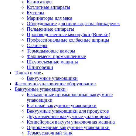
Клипсаторы
Котлетные аппараты
Куттеры
Маринаторы для мяса
Оборудование для производства фрикаделек
Пельменные аппараты
Производственные мясорубки (Волчки)
Профессиональные колбасные шприцы
Слайсеры
Термодымовые камеры
Фаршемесы промышленные
Шкуросъемные машины
Шпигорезки
Только в мае
Вакуумные упаковщики
Фасовочно-упаковочное оборудование
Вакуумные упаковщики
Бескамерные промышленные вакуумные
упаковщики
Бытовые вакуумные упаковщики
Вакуумные упаковщики для продуктов
Двух камерные вакуумные упаковщики
Конвейерная вакуум упаковочная машина
Однокамерные вакуумные упаковщики
Термоусадочный танк