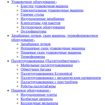
Упаковочное оборудование
Блистер упаковочная машина
Горизонтальные упаковочные машины
Горячие столы
Индукционные запайщики
Клипсаторы для пакетов
Укупорочное оборудование
Целлофанаторы
Запайщики лотков, скин машины, термоформовочное
оборудование
Запайщики лотков
Непищевые скин упаковочные машины
Пищевые скин упаковочные машины
Термоформеры
Паллетоупаковщики (Паллетообмотчики)
Мобильные паллетоупаковщики
Обмотчики багажа
Паллетоупаковщики Economical
Паллетоупаковщики с механическим натяжением
Паллетоупаковщики с престрейчем
Роботы-паллетайзеры
Пищевое оборудование
Индукционные плиты
Колбасные шприцы
Коллоидные мельницы