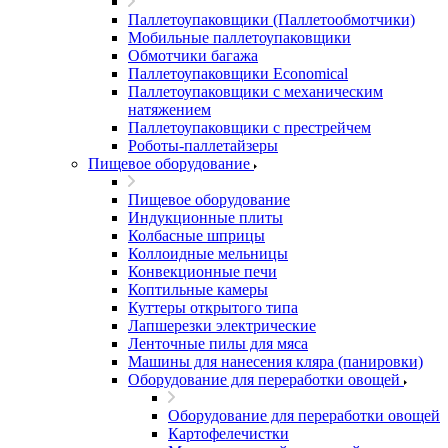
Паллетоупаковщики (Паллетообмотчики)
Мобильные паллетоупаковщики
Обмотчики багажа
Паллетоупаковщики Economical
Паллетоупаковщики с механическим
натяжением
Паллетоупаковщики с престрейчем
Роботы-паллетайзеры
Пищевое оборудование
Пищевое оборудование
Индукционные плиты
Колбасные шприцы
Коллоидные мельницы
Конвекционные печи
Коптильные камеры
Куттеры открытого типа
Лапшерезки электрические
Ленточные пилы для мяса
Машины для нанесения кляра (панировки)
Оборудование для переработки овощей
Оборудование для переработки овощей
Картофелечистки