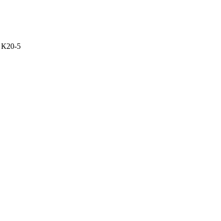
с К20-5