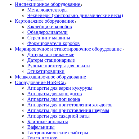
Инспекционное оборудование
Металлодетекторы
Чеквейеры (контрольно-динамические весы)
Картонажное оборудование
Заклейщики коробов
Обандероливатели
Стреппинг машины
Формирователи коробов
Маркировочное и этикетировочное оборудование
Датеры встраиваемые
Датеры стационарные
Ручные принтеры для печати
Этикетировщики
Мешкозашивочное оборудование
Оборудование HoReCa
Аппараты для варки кукурузы
Аппараты для корн догов
Аппараты для поп корна
Аппараты для приготовления хот-догов
Аппараты для приготовления шаурмы
Аппараты для сахарной ваты
Блинные аппараты
Вафельницы
Гастрономические слайсеры
Грили для кур