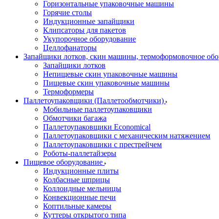
Горизонтальные упаковочные машины
Горячие столы
Индукционные запайщики
Клипсаторы для пакетов
Укупорочное оборудование
Целлофанаторы
Запайщики лотков, скин машины, термоформовочное об
Запайщики лотков
Непищевые скин упаковочные машины
Пищевые скин упаковочные машины
Термоформеры
Паллетоупаковщики (Паллетообмотчики)
Мобильные паллетоупаковщики
Обмотчики багажа
Паллетоупаковщики Economical
Паллетоупаковщики с механическим натяжением
Паллетоупаковщики с престрейчем
Роботы-паллетайзеры
Пищевое оборудование
Индукционные плиты
Колбасные шприцы
Коллоидные мельницы
Конвекционные печи
Коптильные камеры
Куттеры открытого типа