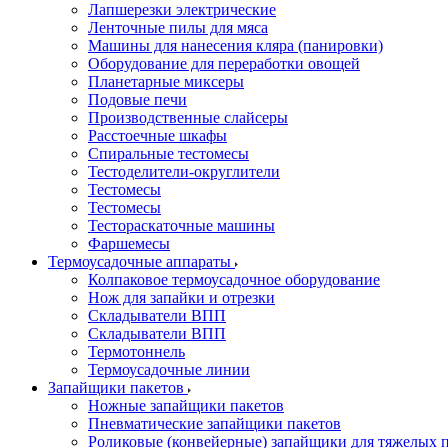
Лапшерезки электрические
Ленточные пилы для мяса
Машины для нанесения кляра (панировки)
Оборудование для переработки овощей
Планетарные миксеры
Подовые печи
Производственные слайсеры
Расстоечные шкафы
Спиральные тестомесы
Тестоделители-округлители
Тестомесы
Тестомесы
Тестораскаточные машины
Фаршемесы
Термоусадочные аппараты
Колпаковое термоусадочное оборудование
Нож для запайки и отрезки
Складыватели ВПП
Складыватели ВПП
Термотоннель
Термоусадочные линии
Запайщики пакетов
Ножные запайщики пакетов
Пневматические запайщики пакетов
Роликовые (конвейерные) запайщики для тяжелых 