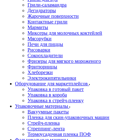
Грили-саламандра
Дегидраторы
Жарочные поверхности
Контактные грили
Мармиты
Миксеры для молочных коктейлей
Мясорубки
Печи для пиццы
Рисоварки
Сокоохладители
Фризеры для мягкого мороженого
Фритюрницы
Хлеборезки
Электрокипятильники
Оборудование для маркетплейсов
Упаковка в готовый пакет
Упаковка в короба
Упаковка в стрейч-пленку
Упаковочные материалы
Вакуумные пакеты
Пленка для скин-упаковочных машин
Стрейч-пленка
Стреппинг-лента
Термоусадочная пленка ПОФ
Фальцевальные машины