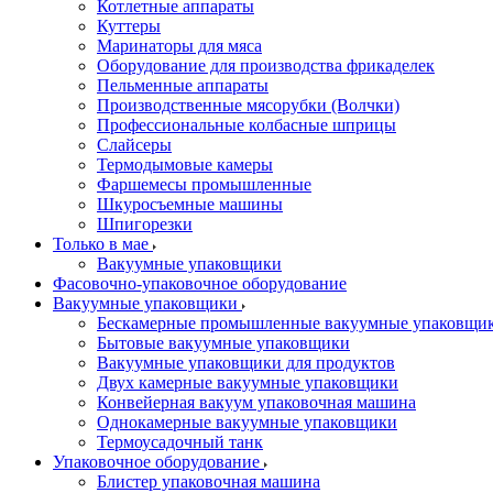
Котлетные аппараты
Куттеры
Маринаторы для мяса
Оборудование для производства фрикаделек
Пельменные аппараты
Производственные мясорубки (Волчки)
Профессиональные колбасные шприцы
Слайсеры
Термодымовые камеры
Фаршемесы промышленные
Шкуросъемные машины
Шпигорезки
Только в мае
Вакуумные упаковщики
Фасовочно-упаковочное оборудование
Вакуумные упаковщики
Бескамерные промышленные вакуумные упаковщи
Бытовые вакуумные упаковщики
Вакуумные упаковщики для продуктов
Двух камерные вакуумные упаковщики
Конвейерная вакуум упаковочная машина
Однокамерные вакуумные упаковщики
Термоусадочный танк
Упаковочное оборудование
Блистер упаковочная машина