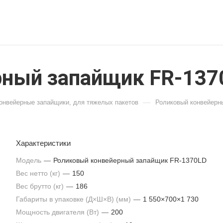
рный запайщик FR-137
—
онвейерные запайщики, для тяжелых пакетов
Роликовый конвейерн
Характеристики
Модель
—
Роликовый конвейерный запайщик FR-1370LD
Вес нетто (кг)
—
150
Вес брутто (кг)
—
186
Габариты в упаковке (Д×Ш×В) (мм)
—
1 550×700×1 730
Мощность двигателя (Вт)
—
200