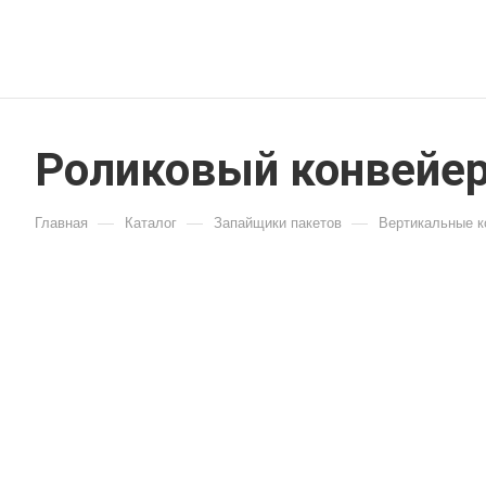
Роликовый конвейе
—
—
—
Главная
Каталог
Запайщики пакетов
Вертикальные к