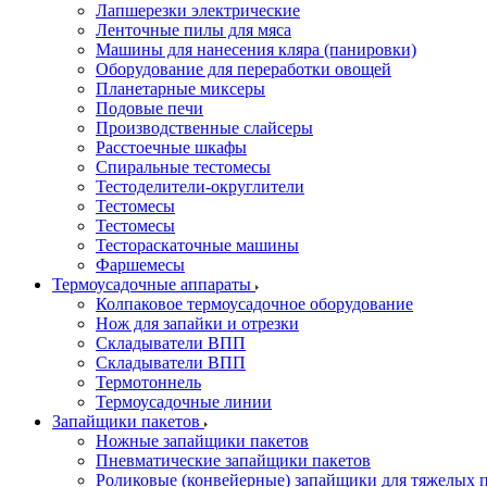
Лапшерезки электрические
Ленточные пилы для мяса
Машины для нанесения кляра (панировки)
Оборудование для переработки овощей
Планетарные миксеры
Подовые печи
Производственные слайсеры
Расстоечные шкафы
Спиральные тестомесы
Тестоделители-округлители
Тестомесы
Тестомесы
Тестораскаточные машины
Фаршемесы
Термоусадочные аппараты
Колпаковое термоусадочное оборудование
Нож для запайки и отрезки
Складыватели ВПП
Складыватели ВПП
Термотоннель
Термоусадочные линии
Запайщики пакетов
Ножные запайщики пакетов
Пневматические запайщики пакетов
Роликовые (конвейерные) запайщики для тяжелых 