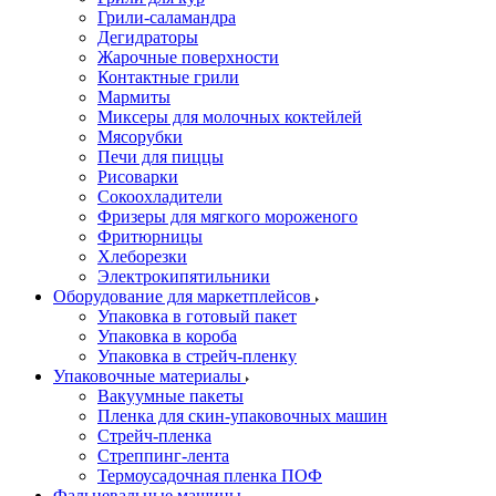
Грили-саламандра
Дегидраторы
Жарочные поверхности
Контактные грили
Мармиты
Миксеры для молочных коктейлей
Мясорубки
Печи для пиццы
Рисоварки
Сокоохладители
Фризеры для мягкого мороженого
Фритюрницы
Хлеборезки
Электрокипятильники
Оборудование для маркетплейсов
Упаковка в готовый пакет
Упаковка в короба
Упаковка в стрейч-пленку
Упаковочные материалы
Вакуумные пакеты
Пленка для скин-упаковочных машин
Стрейч-пленка
Стреппинг-лента
Термоусадочная пленка ПОФ
Фальцевальные машины