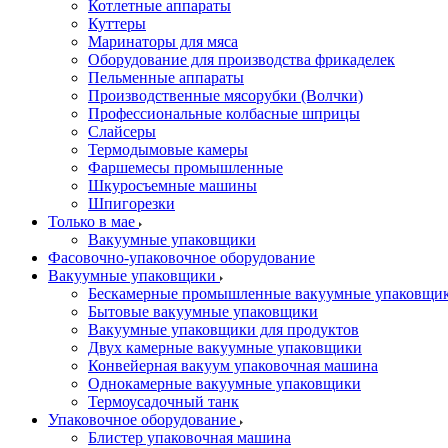
Котлетные аппараты
Куттеры
Маринаторы для мяса
Оборудование для производства фрикаделек
Пельменные аппараты
Производственные мясорубки (Волчки)
Профессиональные колбасные шприцы
Слайсеры
Термодымовые камеры
Фаршемесы промышленные
Шкуросъемные машины
Шпигорезки
Только в мае
Вакуумные упаковщики
Фасовочно-упаковочное оборудование
Вакуумные упаковщики
Бескамерные промышленные вакуумные упаковщи
Бытовые вакуумные упаковщики
Вакуумные упаковщики для продуктов
Двух камерные вакуумные упаковщики
Конвейерная вакуум упаковочная машина
Однокамерные вакуумные упаковщики
Термоусадочный танк
Упаковочное оборудование
Блистер упаковочная машина