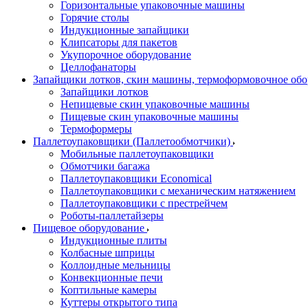
Горизонтальные упаковочные машины
Горячие столы
Индукционные запайщики
Клипсаторы для пакетов
Укупорочное оборудование
Целлофанаторы
Запайщики лотков, скин машины, термоформовочное об
Запайщики лотков
Непищевые скин упаковочные машины
Пищевые скин упаковочные машины
Термоформеры
Паллетоупаковщики (Паллетообмотчики)
Мобильные паллетоупаковщики
Обмотчики багажа
Паллетоупаковщики Economical
Паллетоупаковщики с механическим натяжением
Паллетоупаковщики с престрейчем
Роботы-паллетайзеры
Пищевое оборудование
Индукционные плиты
Колбасные шприцы
Коллоидные мельницы
Конвекционные печи
Коптильные камеры
Куттеры открытого типа