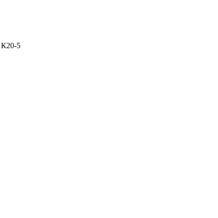
с К20-5