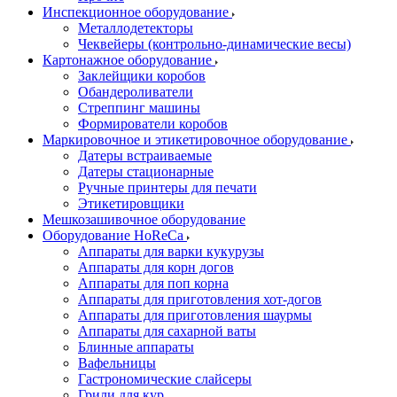
Инспекционное оборудование
Металлодетекторы
Чеквейеры (контрольно-динамические весы)
Картонажное оборудование
Заклейщики коробов
Обандероливатели
Стреппинг машины
Формирователи коробов
Маркировочное и этикетировочное оборудование
Датеры встраиваемые
Датеры стационарные
Ручные принтеры для печати
Этикетировщики
Мешкозашивочное оборудование
Оборудование HoReCa
Аппараты для варки кукурузы
Аппараты для корн догов
Аппараты для поп корна
Аппараты для приготовления хот-догов
Аппараты для приготовления шаурмы
Аппараты для сахарной ваты
Блинные аппараты
Вафельницы
Гастрономические слайсеры
Грили для кур