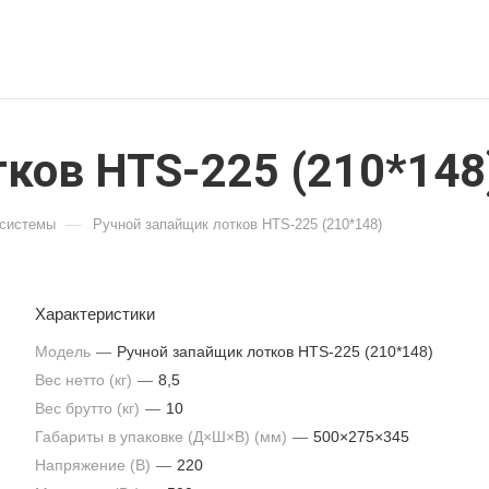
тков HTS-225 (210*148
—
 системы
Ручной запайщик лотков HTS-225 (210*148)
Характеристики
Модель
—
Ручной запайщик лотков HTS-225 (210*148)
Вес нетто (кг)
—
8,5
Вес брутто (кг)
—
10
Габариты в упаковке (Д×Ш×В) (мм)
—
500×275×345
Напряжение (В)
—
220