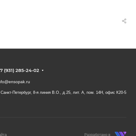
7 (931) 285-24-02
nfo@ensopak.ru
. Санкт-Петербург, 8-я линия В.О., д.25, лит. А, пом. 14Н, офис К20-5
айта
Разработано в