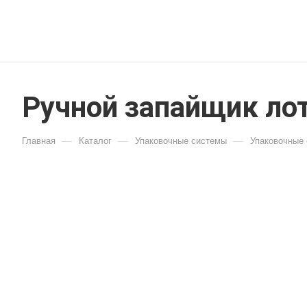
Ручной запайщик ло
—
—
—
Главная
Каталог
Упаковочные системы
Упаковочные