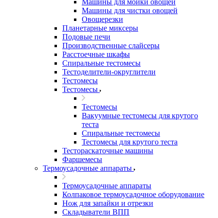
Машины для мойки овощей
Машины для чистки овощей
Овощерезки
Планетарные миксеры
Подовые печи
Производственные слайсеры
Расстоечные шкафы
Спиральные тестомесы
Тестоделители-округлители
Тестомесы
Тестомесы
Тестомесы
Вакуумные тестомесы для крутого
теста
Спиральные тестомесы
Тестомесы для крутого теста
Тестораскаточные машины
Фаршемесы
Термоусадочные аппараты
Термоусадочные аппараты
Колпаковое термоусадочное оборудование
Нож для запайки и отрезки
Складыватели ВПП