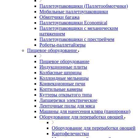
Паллетоупаковщики (Паллетообмотчики)
Мобильные паллетоупаковщики
Обмотчики багажа
Паллетоупаковщики Economical
Паллетоупаковщики с механическим
натяжением
Паллетоупаковщики с престрейчем
Роботы-паллетайзеры
Пищевое оборудование
Пищевое оборудование
Индукционные плиты
Колбасные шприцы
Коллоидные мельницы
Конвекционные печи
Коптильные камеры
Куттеры открытого типа
Лапшерезки электрические
Ленточные пилы для мяса
Машины для нанесения кляра (панировки)
Оборудование для переработки овощей
Оборудование для переработки овощей
Картофелечистки