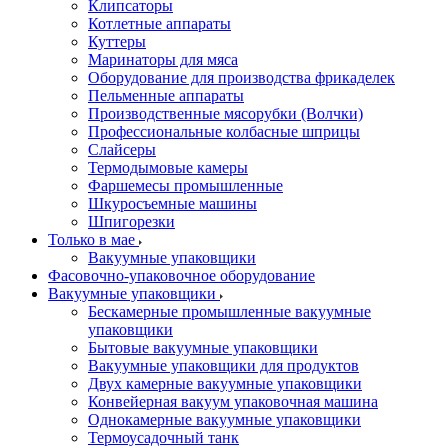
Клипсаторы
Котлетные аппараты
Куттеры
Маринаторы для мяса
Оборудование для производства фрикаделек
Пельменные аппараты
Производственные мясорубки (Волчки)
Профессиональные колбасные шприцы
Слайсеры
Термодымовые камеры
Фаршемесы промышленные
Шкуросъемные машины
Шпигорезки
Только в мае
Вакуумные упаковщики
Фасовочно-упаковочное оборудование
Вакуумные упаковщики
Бескамерные промышленные вакуумные
упаковщики
Бытовые вакуумные упаковщики
Вакуумные упаковщики для продуктов
Двух камерные вакуумные упаковщики
Конвейерная вакуум упаковочная машина
Однокамерные вакуумные упаковщики
Термоусадочный танк