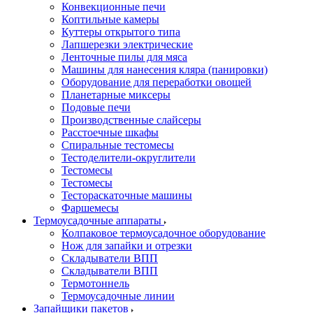
Конвекционные печи
Коптильные камеры
Куттеры открытого типа
Лапшерезки электрические
Ленточные пилы для мяса
Машины для нанесения кляра (панировки)
Оборудование для переработки овощей
Планетарные миксеры
Подовые печи
Производственные слайсеры
Расстоечные шкафы
Спиральные тестомесы
Тестоделители-округлители
Тестомесы
Тестомесы
Тестораскаточные машины
Фаршемесы
Термоусадочные аппараты
Колпаковое термоусадочное оборудование
Нож для запайки и отрезки
Складыватели ВПП
Складыватели ВПП
Термотоннель
Термоусадочные линии
Запайщики пакетов