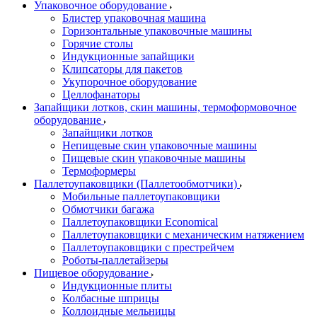
Упаковочное оборудование
Блистер упаковочная машина
Горизонтальные упаковочные машины
Горячие столы
Индукционные запайщики
Клипсаторы для пакетов
Укупорочное оборудование
Целлофанаторы
Запайщики лотков, скин машины, термоформовочное
оборудование
Запайщики лотков
Непищевые скин упаковочные машины
Пищевые скин упаковочные машины
Термоформеры
Паллетоупаковщики (Паллетообмотчики)
Мобильные паллетоупаковщики
Обмотчики багажа
Паллетоупаковщики Economical
Паллетоупаковщики с механическим натяжением
Паллетоупаковщики с престрейчем
Роботы-паллетайзеры
Пищевое оборудование
Индукционные плиты
Колбасные шприцы
Коллоидные мельницы