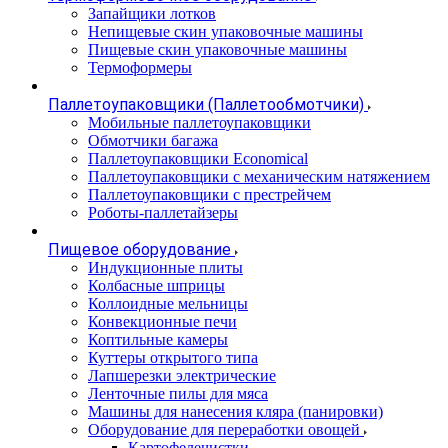
Запайщики лотков
Непищевые скин упаковочные машины
Пищевые скин упаковочные машины
Термоформеры
Паллетоупаковщики (Паллетообмотчики)
Мобильные паллетоупаковщики
Обмотчики багажа
Паллетоупаковщики Economical
Паллетоупаковщики с механическим натяжением
Паллетоупаковщики с престрейчем
Роботы-паллетайзеры
Пищевое оборудование
Индукционные плиты
Колбасные шприцы
Коллоидные мельницы
Конвекционные печи
Коптильные камеры
Куттеры открытого типа
Лапшерезки электрические
Ленточные пилы для мяса
Машины для нанесения кляра (панировки)
Оборудование для переработки овощей
Картофелечистки