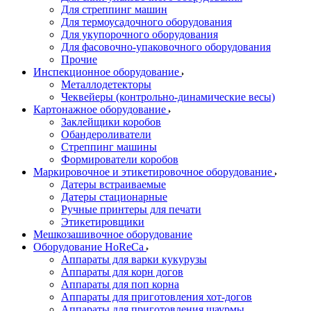
Для стреппинг машин
Для термоусадочного оборудования
Для укупорочного оборудования
Для фасовочно-упаковочного оборудования
Прочие
Инспекционное оборудование
Металлодетекторы
Чеквейеры (контрольно-динамические весы)
Картонажное оборудование
Заклейщики коробов
Обандероливатели
Стреппинг машины
Формирователи коробов
Маркировочное и этикетировочное оборудование
Датеры встраиваемые
Датеры стационарные
Ручные принтеры для печати
Этикетировщики
Мешкозашивочное оборудование
Оборудование HoReCa
Аппараты для варки кукурузы
Аппараты для корн догов
Аппараты для поп корна
Аппараты для приготовления хот-догов
Аппараты для приготовления шаурмы