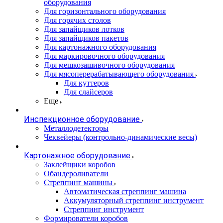
оборудования
Для горизонтального оборудования
Для горячих столов
Для запайщиков лотков
Для запайщиков пакетов
Для картонажного оборудования
Для маркировочного оборудования
Для мешкозашивочного оборудования
Для мясоперерабатывающего оборудования
Для куттеров
Для слайсеров
Еще
Инспекционное оборудование
Металлодетекторы
Чеквейеры (контрольно-динамические весы)
Картонажное оборудование
Заклейщики коробов
Обандероливатели
Стреппинг машины
Автоматическая стреппинг машина
Аккумуляторный стреппинг инструмент
Стреппинг инструмент
Формирователи коробов