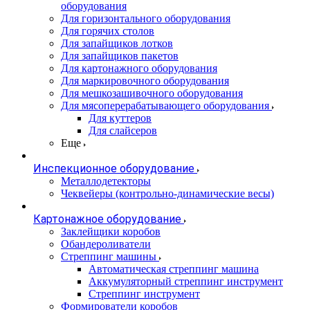
оборудования
Для горизонтального оборудования
Для горячих столов
Для запайщиков лотков
Для запайщиков пакетов
Для картонажного оборудования
Для маркировочного оборудования
Для мешкозашивочного оборудования
Для мясоперерабатывающего оборудования
Для куттеров
Для слайсеров
Еще
Инспекционное оборудование
Металлодетекторы
Чеквейеры (контрольно-динамические весы)
Картонажное оборудование
Заклейщики коробов
Обандероливатели
Стреппинг машины
Автоматическая стреппинг машина
Аккумуляторный стреппинг инструмент
Стреппинг инструмент
Формирователи коробов