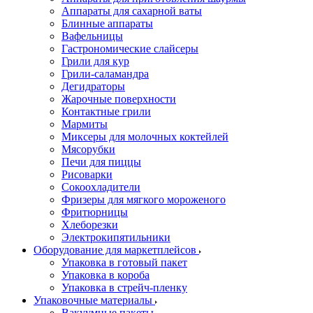
Аппараты для сахарной ваты
Блинные аппараты
Вафельницы
Гастрономические слайсеры
Грили для кур
Грили-саламандра
Дегидраторы
Жарочные поверхности
Контактные грили
Мармиты
Миксеры для молочных коктейлей
Мясорубки
Печи для пиццы
Рисоварки
Сокоохладители
Фризеры для мягкого мороженого
Фритюрницы
Хлеборезки
Электрокипятильники
Оборудование для маркетплейсов
Упаковка в готовый пакет
Упаковка в короба
Упаковка в стрейч-пленку
Упаковочные материалы
Вакуумные пакеты