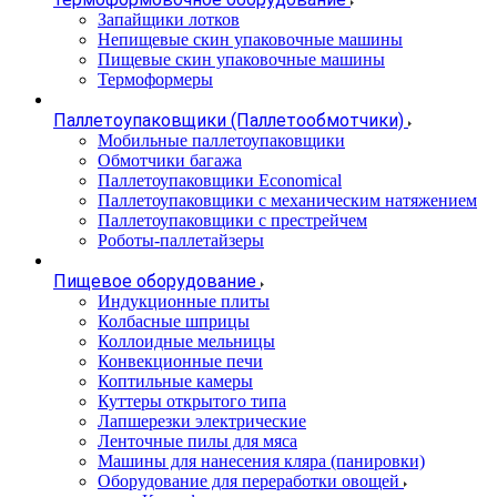
Запайщики лотков
Непищевые скин упаковочные машины
Пищевые скин упаковочные машины
Термоформеры
Паллетоупаковщики (Паллетообмотчики)
Мобильные паллетоупаковщики
Обмотчики багажа
Паллетоупаковщики Economical
Паллетоупаковщики с механическим натяжением
Паллетоупаковщики с престрейчем
Роботы-паллетайзеры
Пищевое оборудование
Индукционные плиты
Колбасные шприцы
Коллоидные мельницы
Конвекционные печи
Коптильные камеры
Куттеры открытого типа
Лапшерезки электрические
Ленточные пилы для мяса
Машины для нанесения кляра (панировки)
Оборудование для переработки овощей