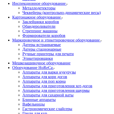
Инспекционное оборудование
Металлодетекторы
Чеквейеры (контрольно-динамические весы)
Картонажное оборудование
Заклейщики коробов
Обандероливатели
Стреппинг машины
Формирователи коробов
Маркировочное и этикетировочное оборудование
Датеры встраиваемые
Датеры стационарные
Ручные принтеры для печати
Этикетировщики
Мешкозашивочное оборудование
Оборудование HoReCa
Аппараты для варки кукурузы
Аппараты для корн догов
Аппараты для поп корна
Аппараты для приготовления хот-догов
Аппараты для приготовления шаурмы
Аппараты для сахарной ваты
Блинные аппараты
Вафельницы
Гастрономические слайсеры
Грили для кур