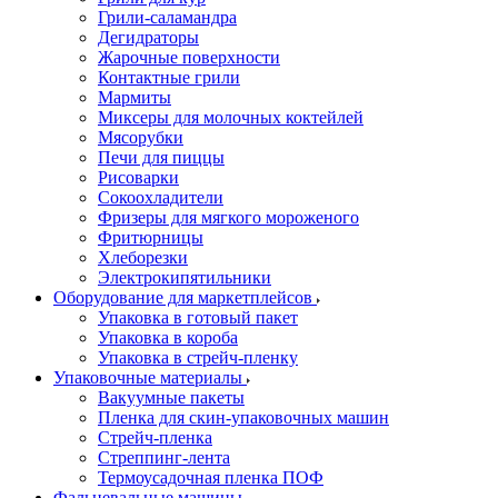
Грили-саламандра
Дегидраторы
Жарочные поверхности
Контактные грили
Мармиты
Миксеры для молочных коктейлей
Мясорубки
Печи для пиццы
Рисоварки
Сокоохладители
Фризеры для мягкого мороженого
Фритюрницы
Хлеборезки
Электрокипятильники
Оборудование для маркетплейсов
Упаковка в готовый пакет
Упаковка в короба
Упаковка в стрейч-пленку
Упаковочные материалы
Вакуумные пакеты
Пленка для скин-упаковочных машин
Стрейч-пленка
Стреппинг-лента
Термоусадочная пленка ПОФ
Фальцевальные машины