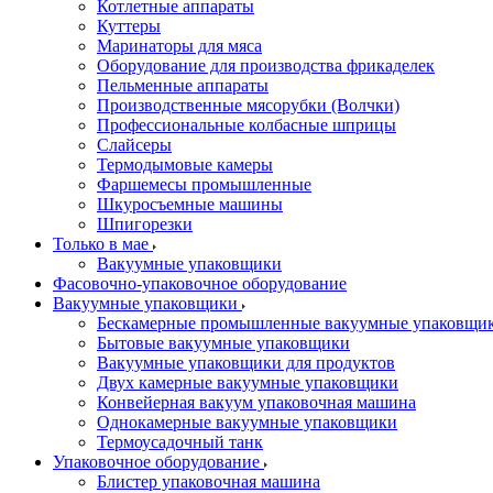
Котлетные аппараты
Куттеры
Маринаторы для мяса
Оборудование для производства фрикаделек
Пельменные аппараты
Производственные мясорубки (Волчки)
Профессиональные колбасные шприцы
Слайсеры
Термодымовые камеры
Фаршемесы промышленные
Шкуросъемные машины
Шпигорезки
Только в мае
Вакуумные упаковщики
Фасовочно-упаковочное оборудование
Вакуумные упаковщики
Бескамерные промышленные вакуумные упаковщи
Бытовые вакуумные упаковщики
Вакуумные упаковщики для продуктов
Двух камерные вакуумные упаковщики
Конвейерная вакуум упаковочная машина
Однокамерные вакуумные упаковщики
Термоусадочный танк
Упаковочное оборудование
Блистер упаковочная машина