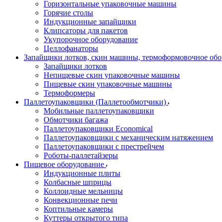
Горизонтальные упаковочные машины
Горячие столы
Индукционные запайщики
Клипсаторы для пакетов
Укупорочное оборудование
Целлофанаторы
Запайщики лотков, скин машины, термоформовочное об
Запайщики лотков
Непищевые скин упаковочные машины
Пищевые скин упаковочные машины
Термоформеры
Паллетоупаковщики (Паллетообмотчики)
Мобильные паллетоупаковщики
Обмотчики багажа
Паллетоупаковщики Economical
Паллетоупаковщики с механическим натяжением
Паллетоупаковщики с престрейчем
Роботы-паллетайзеры
Пищевое оборудование
Индукционные плиты
Колбасные шприцы
Коллоидные мельницы
Конвекционные печи
Коптильные камеры
Куттеры открытого типа