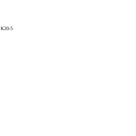
с К20-5