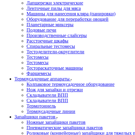
Лапшерезки электрические
Ленточные пилы для мяса
Машины для нанесения кляра (панировки)
Оборудование для переработки овощей
Планетарные миксеры
Подовые печи
Производственные слайсеры
Расстоечные шкафы
Спиральные тестомесы
Тестоделители-округлители
Тестомесы
Тестомесы
Тестораскаточные машины
Фаршемесы
Термоусадочные аппараты
Колпаковое термоусадочное оборудование
Нож для запайки и отрезки
Складыватели ВПП
Складыватели ВПП
Термотоннель
Термоусадочные линии
Запайщики пакетов
Ножные запайщики пакетов
Пневматические запайщики пакетов
Роликовые (конвейерные) запайщики для тяжелых 