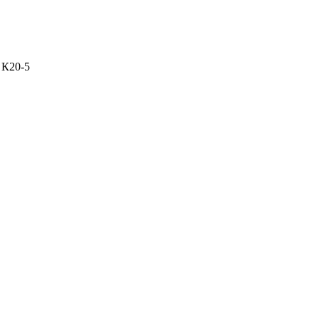
с К20-5