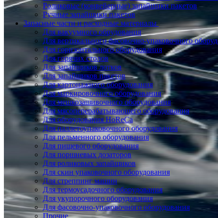
Роликовые (конвейерные) запайщики пакетов
Ручные запайщики пакетов
Запасные части и расходные материалы
Для вакуумного обрудования
Для вертикального фасовочно-упаковочного обору
Для горизонтального оборудования
Для горячих столов
Для запайщиков лотков
Для запайщиков пакетов
Для картонажного оборудования
Для маркировочного оборудования
Для мешкозашивочного оборудования
Для мясоперерабатывающего оборудования
Для оборудования HoReCa
Для паллетоупаковочного оборудования
Для пельменного оборудования
Для пищевого оборудования
Для поршневых дозаторов
Для роликовых запайщиков
Для скин упаковочного оборудования
Для стреппинг машин
Для термоусадочного оборудования
Для укупорочного оборудования
Для фасовочно-упаковочного оборудования
Прочие