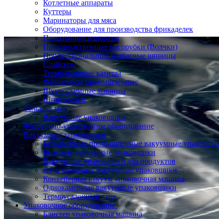
Котлетные аппараты
Куттеры
Маринаторы для мяса
Оборудование для производства фрикаделек
Пельменные аппараты
Производственные мясорубки (Волчки)
Профессиональные колбасные шприцы
Слайсеры
Термодымовые камеры
Фаршемесы промышленные
Шкуросъемные машины
Шпигорезки
Только в мае
Вакуумные упаковщики
Фасовочно-упаковочное оборудование
Вакуумные упаковщики
Бескамерные промышленные вакуумные упаковщи
Бытовые вакуумные упаковщики
Вакуумные упаковщики для продуктов
Двух камерные вакуумные упаковщики
Конвейерная вакуум упаковочная машина
Однокамерные вакуумные упаковщики
Термоусадочный танк
Упаковочное оборудование
Блистер упаковочная машина