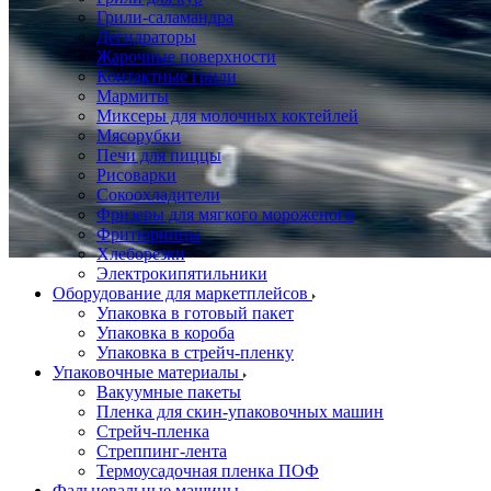
Грили-саламандра
Дегидраторы
Жарочные поверхности
Контактные грили
Мармиты
Миксеры для молочных коктейлей
Мясорубки
Печи для пиццы
Рисоварки
Сокоохладители
Фризеры для мягкого мороженого
Фритюрницы
Хлеборезки
Электрокипятильники
Оборудование для маркетплейсов
Упаковка в готовый пакет
Упаковка в короба
Упаковка в стрейч-пленку
Упаковочные материалы
Вакуумные пакеты
Пленка для скин-упаковочных машин
Стрейч-пленка
Стреппинг-лента
Термоусадочная пленка ПОФ
Фальцевальные машины