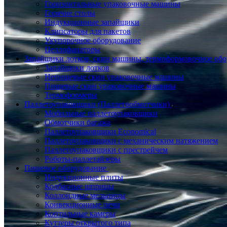
Горизонтальные упаковочные машины
Горячие столы
Индукционные запайщики
Клипсаторы для пакетов
Укупорочное оборудование
Целлофанаторы
Запайщики лотков, скин машины, термоформовочное об
Запайщики лотков
Непищевые скин упаковочные машины
Пищевые скин упаковочные машины
Термоформеры
Паллетоупаковщики (Паллетообмотчики)
Мобильные паллетоупаковщики
Обмотчики багажа
Паллетоупаковщики Economical
Паллетоупаковщики с механическим натяжением
Паллетоупаковщики с престрейчем
Роботы-паллетайзеры
Пищевое оборудование
Индукционные плиты
Колбасные шприцы
Коллоидные мельницы
Конвекционные печи
Коптильные камеры
Куттеры открытого типа