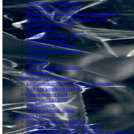
Лапшерезки электрические
Ленточные пилы для мяса
Машины для нанесения кляра (панировки)
Оборудование для переработки овощей
Планетарные миксеры
Подовые печи
Производственные слайсеры
Расстоечные шкафы
Спиральные тестомесы
Тестоделители-округлители
Тестомесы
Тестомесы
Тестораскаточные машины
Фаршемесы
Термоусадочные аппараты
Колпаковое термоусадочное оборудование
Нож для запайки и отрезки
Складыватели ВПП
Складыватели ВПП
Термотоннель
Термоусадочные линии
Запайщики пакетов
Ножные запайщики пакетов
Пневматические запайщики пакетов
Роликовые (конвейерные) запайщики для тяжелых 