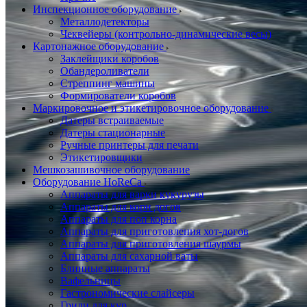
Инспекционное оборудование
Металлодетекторы
Чеквейеры (контрольно-динамические весы)
Картонажное оборудование
Заклейщики коробов
Обандероливатели
Стреппинг машины
Формирователи коробов
Маркировочное и этикетировочное оборудование
Датеры встраиваемые
Датеры стационарные
Ручные принтеры для печати
Этикетировщики
Мешкозашивочное оборудование
Оборудование HoReCa
Аппараты для варки кукурузы
Аппараты для корн догов
Аппараты для поп корна
Аппараты для приготовления хот-догов
Аппараты для приготовления шаурмы
Аппараты для сахарной ваты
Блинные аппараты
Вафельницы
Гастрономические слайсеры
Грили для кур