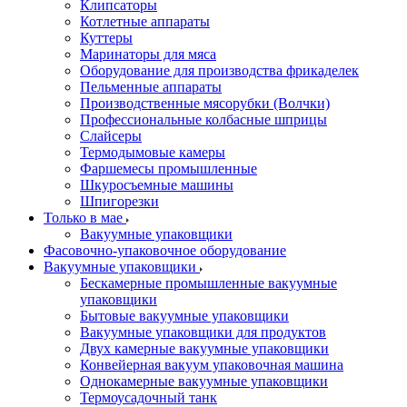
Клипсаторы
Котлетные аппараты
Куттеры
Маринаторы для мяса
Оборудование для производства фрикаделек
Пельменные аппараты
Производственные мясорубки (Волчки)
Профессиональные колбасные шприцы
Слайсеры
Термодымовые камеры
Фаршемесы промышленные
Шкуросъемные машины
Шпигорезки
Только в мае
Вакуумные упаковщики
Фасовочно-упаковочное оборудование
Вакуумные упаковщики
Бескамерные промышленные вакуумные
упаковщики
Бытовые вакуумные упаковщики
Вакуумные упаковщики для продуктов
Двух камерные вакуумные упаковщики
Конвейерная вакуум упаковочная машина
Однокамерные вакуумные упаковщики
Термоусадочный танк