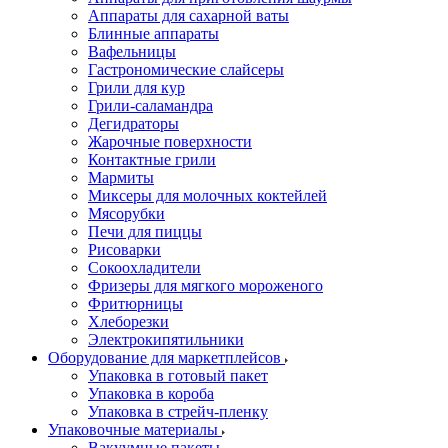
Аппараты для сахарной ваты
Блинные аппараты
Вафельницы
Гастрономические слайсеры
Грили для кур
Грили-саламандра
Дегидраторы
Жарочные поверхности
Контактные грили
Мармиты
Миксеры для молочных коктейлей
Мясорубки
Печи для пиццы
Рисоварки
Сокоохладители
Фризеры для мягкого мороженого
Фритюрницы
Хлеборезки
Электрокипятильники
Оборудование для маркетплейсов
Упаковка в готовый пакет
Упаковка в короба
Упаковка в стрейч-пленку
Упаковочные материалы
Вакуумные пакеты