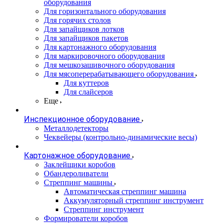
оборудования
Для горизонтального оборудования
Для горячих столов
Для запайщиков лотков
Для запайщиков пакетов
Для картонажного оборудования
Для маркировочного оборудования
Для мешкозашивочного оборудования
Для мясоперерабатывающего оборудования
Для куттеров
Для слайсеров
Еще
Инспекционное оборудование
Металлодетекторы
Чеквейеры (контрольно-динамические весы)
Картонажное оборудование
Заклейщики коробов
Обандероливатели
Стреппинг машины
Автоматическая стреппинг машина
Аккумуляторный стреппинг инструмент
Стреппинг инструмент
Формирователи коробов