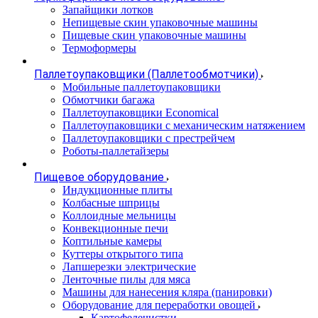
Запайщики лотков
Непищевые скин упаковочные машины
Пищевые скин упаковочные машины
Термоформеры
Паллетоупаковщики (Паллетообмотчики)
Мобильные паллетоупаковщики
Обмотчики багажа
Паллетоупаковщики Economical
Паллетоупаковщики с механическим натяжением
Паллетоупаковщики с престрейчем
Роботы-паллетайзеры
Пищевое оборудование
Индукционные плиты
Колбасные шприцы
Коллоидные мельницы
Конвекционные печи
Коптильные камеры
Куттеры открытого типа
Лапшерезки электрические
Ленточные пилы для мяса
Машины для нанесения кляра (панировки)
Оборудование для переработки овощей
Картофелечистки