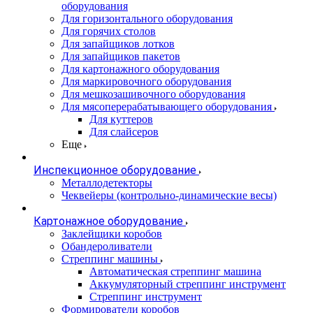
оборудования
Для горизонтального оборудования
Для горячих столов
Для запайщиков лотков
Для запайщиков пакетов
Для картонажного оборудования
Для маркировочного оборудования
Для мешкозашивочного оборудования
Для мясоперерабатывающего оборудования
Для куттеров
Для слайсеров
Еще
Инспекционное оборудование
Металлодетекторы
Чеквейеры (контрольно-динамические весы)
Картонажное оборудование
Заклейщики коробов
Обандероливатели
Стреппинг машины
Автоматическая стреппинг машина
Аккумуляторный стреппинг инструмент
Стреппинг инструмент
Формирователи коробов