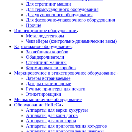
Для стреппинг машин
Для термоусадочного оборудования
Для укупорочного оборудования
Для фасовочно-упаковочного оборудования
Прочие
Инспекционное оборудование
Металлодетекторы
Чеквейеры (контрольно-динамические весы)
Картонажное оборудование
Заклейщики коробов
Обандероливатели
Стреппинг машины
Формирователи коробов
Маркировочное и этикетировочное оборудование
Датеры встраиваемые
Датеры стационарные
Ручные принтеры для печати
Этикетировщики
Мешкозашивочное оборудование
Оборудование HoReCa
Аппараты для варки кукурузы
Аппараты для корн догов
Аппараты для поп корна
Аппараты для приготовления хот-догов
Аппараты для приготовления шаурмы