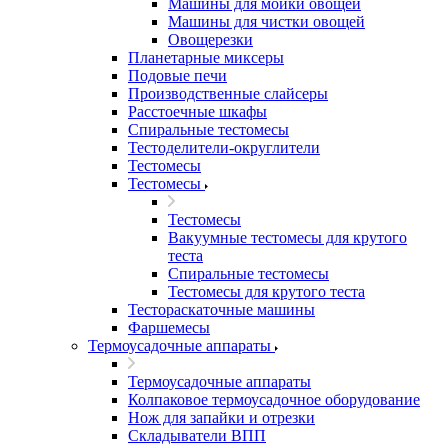
Машины для мойки овощей
Машины для чистки овощей
Овощерезки
Планетарные миксеры
Подовые печи
Производственные слайсеры
Расстоечные шкафы
Спиральные тестомесы
Тестоделители-округлители
Тестомесы
Тестомесы
Тестомесы
Вакуумные тестомесы для крутого
теста
Спиральные тестомесы
Тестомесы для крутого теста
Тестораскаточные машины
Фаршемесы
Термоусадочные аппараты
Термоусадочные аппараты
Колпаковое термоусадочное оборудование
Нож для запайки и отрезки
Складыватели ВПП