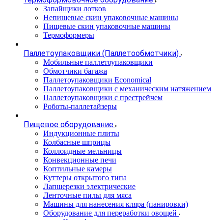
Запайщики лотков
Непищевые скин упаковочные машины
Пищевые скин упаковочные машины
Термоформеры
Паллетоупаковщики (Паллетообмотчики)
Мобильные паллетоупаковщики
Обмотчики багажа
Паллетоупаковщики Economical
Паллетоупаковщики с механическим натяжением
Паллетоупаковщики с престрейчем
Роботы-паллетайзеры
Пищевое оборудование
Индукционные плиты
Колбасные шприцы
Коллоидные мельницы
Конвекционные печи
Коптильные камеры
Куттеры открытого типа
Лапшерезки электрические
Ленточные пилы для мяса
Машины для нанесения кляра (панировки)
Оборудование для переработки овощей