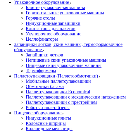
Упаковочное оборудование
Блистер упаковочная машина
Горизонтальные упаковочные машины
Горячие столы
Индукционные запайщики
Клипсаторы для пакетов
Укупорочное оборудование
Целлофанаторы
Запайщики лотков, скин машины, термоформовочное
оборудование
Запайщики лотков
Непищевые скин упаковочные машины
Пищевые скин упаковочные машины
Термоформеры
Паллетоупаковщики (Паллетообмотчики)
Мобильные паллетоупаковщики
Обмотчики багажа
Паллетоупаковщики Economical
Паллетоупаковщики с механическим натяжением
Паллетоупаковщики с престрейчем
Роботы-паллетайзеры
Пищевое оборудование
Индукционные плиты
Колбасные шприцы
Коллоидные мельницы