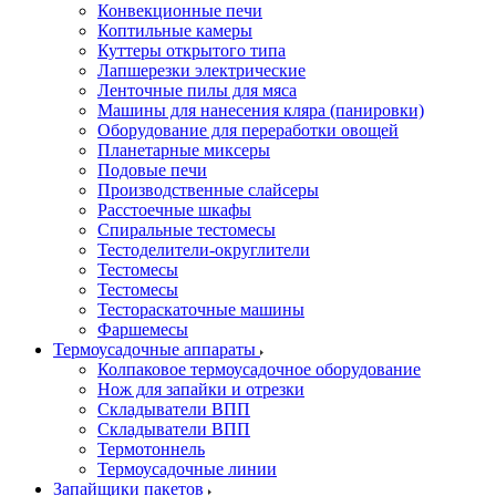
Конвекционные печи
Коптильные камеры
Куттеры открытого типа
Лапшерезки электрические
Ленточные пилы для мяса
Машины для нанесения кляра (панировки)
Оборудование для переработки овощей
Планетарные миксеры
Подовые печи
Производственные слайсеры
Расстоечные шкафы
Спиральные тестомесы
Тестоделители-округлители
Тестомесы
Тестомесы
Тестораскаточные машины
Фаршемесы
Термоусадочные аппараты
Колпаковое термоусадочное оборудование
Нож для запайки и отрезки
Складыватели ВПП
Складыватели ВПП
Термотоннель
Термоусадочные линии
Запайщики пакетов