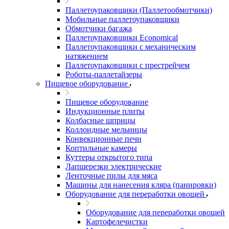
Паллетоупаковщики (Паллетообмотчики)
Мобильные паллетоупаковщики
Обмотчики багажа
Паллетоупаковщики Economical
Паллетоупаковщики с механическим
натяжением
Паллетоупаковщики с престрейчем
Роботы-паллетайзеры
Пищевое оборудование
Пищевое оборудование
Индукционные плиты
Колбасные шприцы
Коллоидные мельницы
Конвекционные печи
Коптильные камеры
Куттеры открытого типа
Лапшерезки электрические
Ленточные пилы для мяса
Машины для нанесения кляра (панировки)
Оборудование для переработки овощей
Оборудование для переработки овощей
Картофелечистки