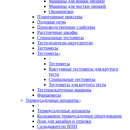
Машины для мойки овощей
Машины для чистки овощей
Овощерезки
Планетарные миксеры
Подовые печи
Производственные слайсеры
Расстоечные шкафы
Спиральные тестомесы
Тестоделители-округлители
Тестомесы
Тестомесы
Тестомесы
Вакуумные тестомесы для крутого
теста
Спиральные тестомесы
Тестомесы для крутого теста
Тестораскаточные машины
Фаршемесы
Термоусадочные аппараты
Термоусадочные аппараты
Колпаковое термоусадочное оборудование
Нож для запайки и отрезки
Складыватели ВПП