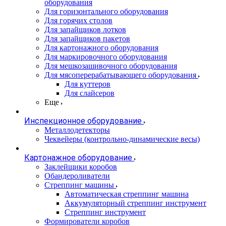
оборудования
Для горизонтального оборудования
Для горячих столов
Для запайщиков лотков
Для запайщиков пакетов
Для картонажного оборудования
Для маркировочного оборудования
Для мешкозашивочного оборудования
Для мясоперерабатывающего оборудования
Для куттеров
Для слайсеров
Еще
Инспекционное оборудование
Металлодетекторы
Чеквейеры (контрольно-динамические весы)
Картонажное оборудование
Заклейщики коробов
Обандероливатели
Стреппинг машины
Автоматическая стреппинг машина
Аккумуляторный стреппинг инструмент
Стреппинг инструмент
Формирователи коробов