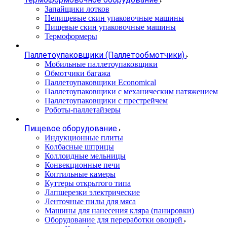
Запайщики лотков
Непищевые скин упаковочные машины
Пищевые скин упаковочные машины
Термоформеры
Паллетоупаковщики (Паллетообмотчики)
Мобильные паллетоупаковщики
Обмотчики багажа
Паллетоупаковщики Economical
Паллетоупаковщики с механическим натяжением
Паллетоупаковщики с престрейчем
Роботы-паллетайзеры
Пищевое оборудование
Индукционные плиты
Колбасные шприцы
Коллоидные мельницы
Конвекционные печи
Коптильные камеры
Куттеры открытого типа
Лапшерезки электрические
Ленточные пилы для мяса
Машины для нанесения кляра (панировки)
Оборудование для переработки овощей