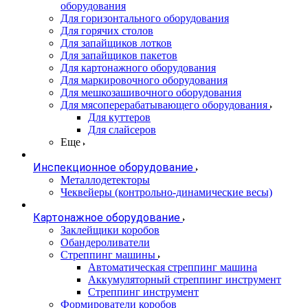
оборудования
Для горизонтального оборудования
Для горячих столов
Для запайщиков лотков
Для запайщиков пакетов
Для картонажного оборудования
Для маркировочного оборудования
Для мешкозашивочного оборудования
Для мясоперерабатывающего оборудования
Для куттеров
Для слайсеров
Еще
Инспекционное оборудование
Металлодетекторы
Чеквейеры (контрольно-динамические весы)
Картонажное оборудование
Заклейщики коробов
Обандероливатели
Стреппинг машины
Автоматическая стреппинг машина
Аккумуляторный стреппинг инструмент
Стреппинг инструмент
Формирователи коробов