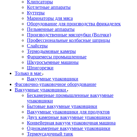
Клипсаторы
Котлетные аппараты
Куттеры
Маринаторы для мяса
Оборудование для производства фрикаделек
Пельменные аппараты
Производственные мясорубки (Волчки)
Профессиональные колбасные шприцы
Слайсеры
Термодымовые камеры
Фаршемесы промышленные
Шкуросъемные машины
Шпигорезки
Только в мае
Вакуумные упаковщики
Фасовочно-упаковочное оборудование
Вакуумные упаковщики
Бескамерные промышленные вакуумные
упаковщики
Бытовые вакуумные упаковщики
Вакуумные упаковщики для продуктов
Двух камерные вакуумные упаковщики
Конвейерная вакуум упаковочная машина
Однокамерные вакуумные упаковщики
Термоусадочный танк