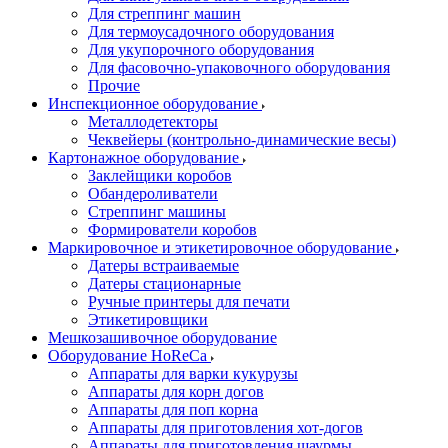
Для стреппинг машин
Для термоусадочного оборудования
Для укупорочного оборудования
Для фасовочно-упаковочного оборудования
Прочие
Инспекционное оборудование
Металлодетекторы
Чеквейеры (контрольно-динамические весы)
Картонажное оборудование
Заклейщики коробов
Обандероливатели
Стреппинг машины
Формирователи коробов
Маркировочное и этикетировочное оборудование
Датеры встраиваемые
Датеры стационарные
Ручные принтеры для печати
Этикетировщики
Мешкозашивочное оборудование
Оборудование HoReCa
Аппараты для варки кукурузы
Аппараты для корн догов
Аппараты для поп корна
Аппараты для приготовления хот-догов
Аппараты для приготовления шаурмы