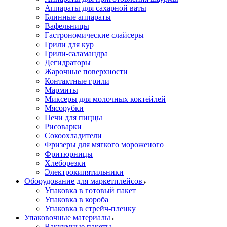
Аппараты для сахарной ваты
Блинные аппараты
Вафельницы
Гастрономические слайсеры
Грили для кур
Грили-саламандра
Дегидраторы
Жарочные поверхности
Контактные грили
Мармиты
Миксеры для молочных коктейлей
Мясорубки
Печи для пиццы
Рисоварки
Сокоохладители
Фризеры для мягкого мороженого
Фритюрницы
Хлеборезки
Электрокипятильники
Оборудование для маркетплейсов
Упаковка в готовый пакет
Упаковка в короба
Упаковка в стрейч-пленку
Упаковочные материалы
Вакуумные пакеты