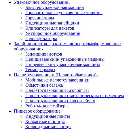
Упаковочное оборудование
Блистер упаковочная машина
Горизонтальные упаковочные машины
Горячие столы
Индукционные запайщики
Клипсаторы для пакетов
Укупорочное оборудование
Целлофанаторы
Запайщики лотков, скин машины, термоформовочное
оборудование
Запайщики лотков
Непищевые скин упаковочные машины
Пищевые скин упаковочные машины
Термоформеры
Паллетоупаковщики (Паллетообмотчики)
Мобильные паллетоупаковщики
Обмотчики багажа
Паллетоупаковщики Economical
Паллетоупаковщики с механическим натяжением
Паллетоупаковщики с престрейчем
Роботы-паллетайзеры
Пищевое оборудование
Индукционные плиты
Колбасные шприцы
Коллоидные мельницы