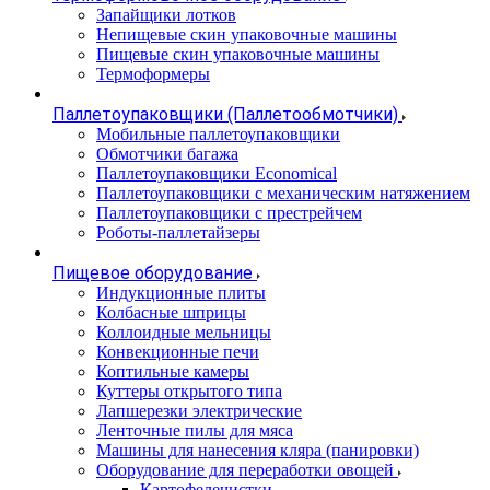
Запайщики лотков
Непищевые скин упаковочные машины
Пищевые скин упаковочные машины
Термоформеры
Паллетоупаковщики (Паллетообмотчики)
Мобильные паллетоупаковщики
Обмотчики багажа
Паллетоупаковщики Economical
Паллетоупаковщики с механическим натяжением
Паллетоупаковщики с престрейчем
Роботы-паллетайзеры
Пищевое оборудование
Индукционные плиты
Колбасные шприцы
Коллоидные мельницы
Конвекционные печи
Коптильные камеры
Куттеры открытого типа
Лапшерезки электрические
Ленточные пилы для мяса
Машины для нанесения кляра (панировки)
Оборудование для переработки овощей
Картофелечистки