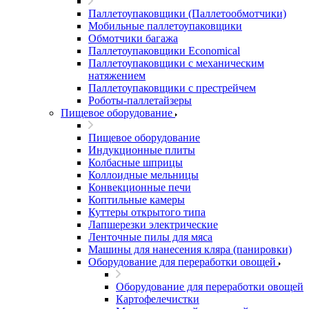
Паллетоупаковщики (Паллетообмотчики)
Мобильные паллетоупаковщики
Обмотчики багажа
Паллетоупаковщики Economical
Паллетоупаковщики с механическим
натяжением
Паллетоупаковщики с престрейчем
Роботы-паллетайзеры
Пищевое оборудование
Пищевое оборудование
Индукционные плиты
Колбасные шприцы
Коллоидные мельницы
Конвекционные печи
Коптильные камеры
Куттеры открытого типа
Лапшерезки электрические
Ленточные пилы для мяса
Машины для нанесения кляра (панировки)
Оборудование для переработки овощей
Оборудование для переработки овощей
Картофелечистки