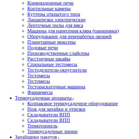
Конвекционные печи
Коптильные камеры
Куттеры открытого типа
Лапшерезки электрические
Ленточные пилы для мяса
Машины для нанесения кляра (панировки)
Оборудование для переработки овощей
Планетарные миксеры
Подовые печи
Производственные слайсеры
Расстоечные шкафы
Спиральные тестомесы
Тестоделители-округлители
Тестомесы
Тестомесы
Тестораскаточные машины
Фаршемесы
Термоусадочные аппараты
Колпаковое термоусадочное оборудование
Нож для запайки и отрезки
Складыватели ВПП
Складыватели ВПП
Термотоннель
Термоусадочные линии
Запайщики пакетов