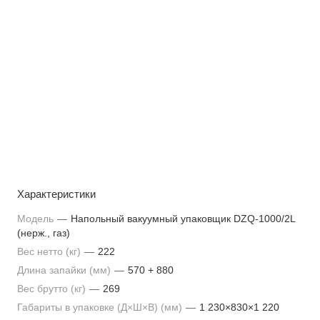
Характеристики
Модель
—
Напольный вакуумный упаковщик DZQ-1000/2L
(нерж., газ)
Вес нетто (кг)
—
222
Длина запайки (мм)
—
570 + 880
Вес брутто (кг)
—
269
Габариты в упаковке (Д×Ш×В) (мм)
—
1 230×830×1 220