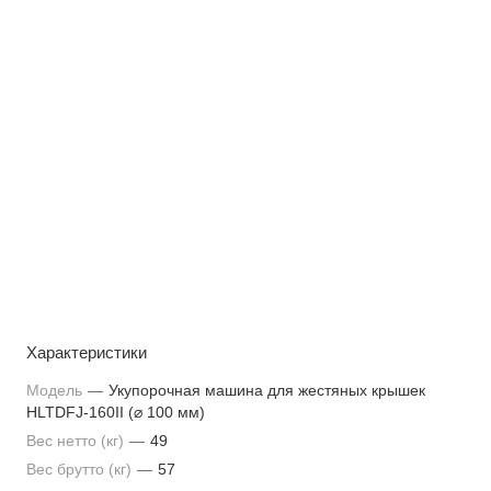
Характеристики
Модель
—
Укупорочная машина для жестяных крышек
HLTDFJ-160II (⌀ 100 мм)
Вес нетто (кг)
—
49
Вес брутто (кг)
—
57