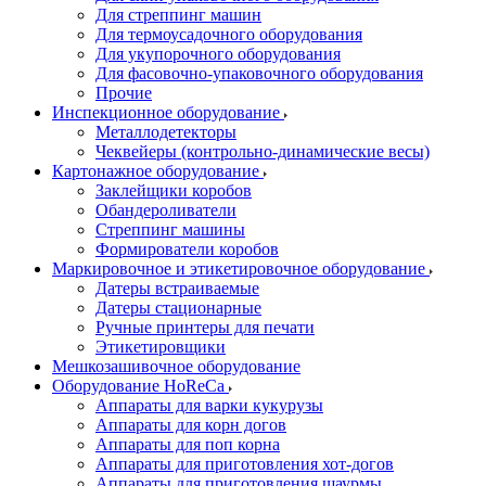
Для стреппинг машин
Для термоусадочного оборудования
Для укупорочного оборудования
Для фасовочно-упаковочного оборудования
Прочие
Инспекционное оборудование
Металлодетекторы
Чеквейеры (контрольно-динамические весы)
Картонажное оборудование
Заклейщики коробов
Обандероливатели
Стреппинг машины
Формирователи коробов
Маркировочное и этикетировочное оборудование
Датеры встраиваемые
Датеры стационарные
Ручные принтеры для печати
Этикетировщики
Мешкозашивочное оборудование
Оборудование HoReCa
Аппараты для варки кукурузы
Аппараты для корн догов
Аппараты для поп корна
Аппараты для приготовления хот-догов
Аппараты для приготовления шаурмы