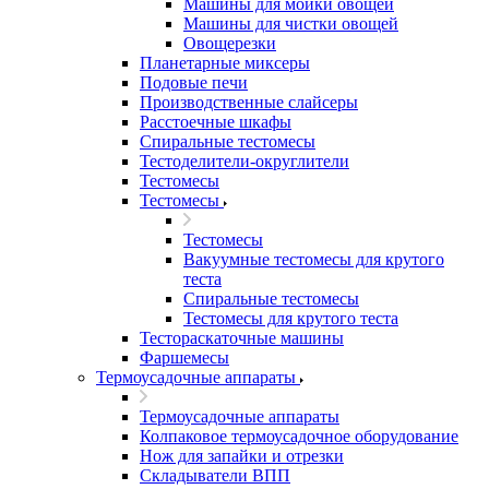
Машины для мойки овощей
Машины для чистки овощей
Овощерезки
Планетарные миксеры
Подовые печи
Производственные слайсеры
Расстоечные шкафы
Спиральные тестомесы
Тестоделители-округлители
Тестомесы
Тестомесы
Тестомесы
Вакуумные тестомесы для крутого
теста
Спиральные тестомесы
Тестомесы для крутого теста
Тестораскаточные машины
Фаршемесы
Термоусадочные аппараты
Термоусадочные аппараты
Колпаковое термоусадочное оборудование
Нож для запайки и отрезки
Складыватели ВПП