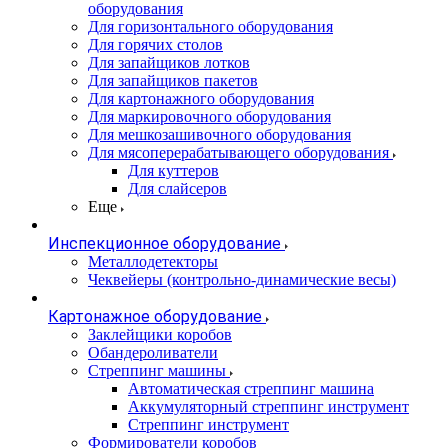
оборудования
Для горизонтального оборудования
Для горячих столов
Для запайщиков лотков
Для запайщиков пакетов
Для картонажного оборудования
Для маркировочного оборудования
Для мешкозашивочного оборудования
Для мясоперерабатывающего оборудования
Для куттеров
Для слайсеров
Еще
Инспекционное оборудование
Металлодетекторы
Чеквейеры (контрольно-динамические весы)
Картонажное оборудование
Заклейщики коробов
Обандероливатели
Стреппинг машины
Автоматическая стреппинг машина
Аккумуляторный стреппинг инструмент
Стреппинг инструмент
Формирователи коробов