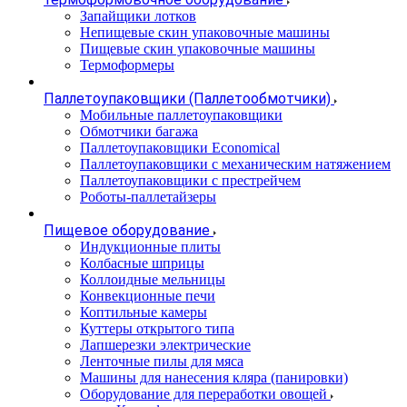
Запайщики лотков
Непищевые скин упаковочные машины
Пищевые скин упаковочные машины
Термоформеры
Паллетоупаковщики (Паллетообмотчики)
Мобильные паллетоупаковщики
Обмотчики багажа
Паллетоупаковщики Economical
Паллетоупаковщики с механическим натяжением
Паллетоупаковщики с престрейчем
Роботы-паллетайзеры
Пищевое оборудование
Индукционные плиты
Колбасные шприцы
Коллоидные мельницы
Конвекционные печи
Коптильные камеры
Куттеры открытого типа
Лапшерезки электрические
Ленточные пилы для мяса
Машины для нанесения кляра (панировки)
Оборудование для переработки овощей