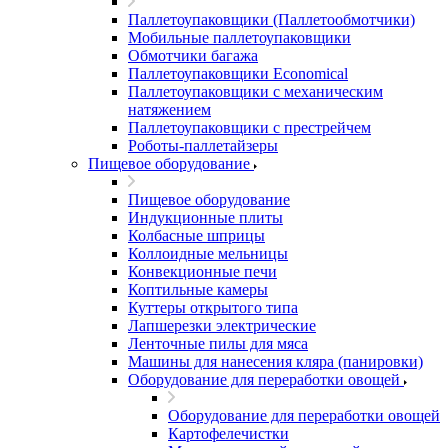
Паллетоупаковщики (Паллетообмотчики)
Мобильные паллетоупаковщики
Обмотчики багажа
Паллетоупаковщики Economical
Паллетоупаковщики с механическим
натяжением
Паллетоупаковщики с престрейчем
Роботы-паллетайзеры
Пищевое оборудование
Пищевое оборудование
Индукционные плиты
Колбасные шприцы
Коллоидные мельницы
Конвекционные печи
Коптильные камеры
Куттеры открытого типа
Лапшерезки электрические
Ленточные пилы для мяса
Машины для нанесения кляра (панировки)
Оборудование для переработки овощей
Оборудование для переработки овощей
Картофелечистки