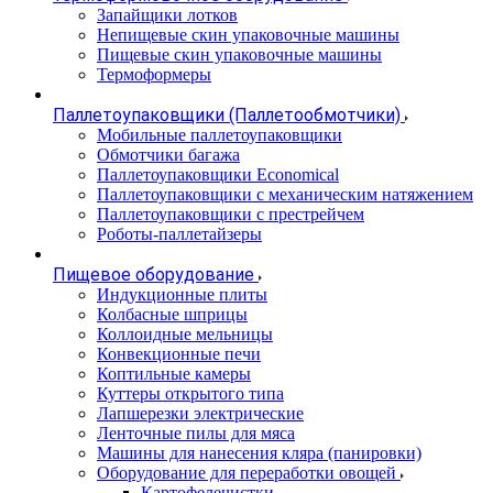
Запайщики лотков
Непищевые скин упаковочные машины
Пищевые скин упаковочные машины
Термоформеры
Паллетоупаковщики (Паллетообмотчики)
Мобильные паллетоупаковщики
Обмотчики багажа
Паллетоупаковщики Economical
Паллетоупаковщики с механическим натяжением
Паллетоупаковщики с престрейчем
Роботы-паллетайзеры
Пищевое оборудование
Индукционные плиты
Колбасные шприцы
Коллоидные мельницы
Конвекционные печи
Коптильные камеры
Куттеры открытого типа
Лапшерезки электрические
Ленточные пилы для мяса
Машины для нанесения кляра (панировки)
Оборудование для переработки овощей
Картофелечистки