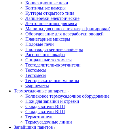
Конвекционные печи
Коптильные камеры
Куттеры открытого типа
Лапшерезки электрические
Ленточные пилы для мяса
Машины для нанесения кляра (панировки)
Оборудование для переработки овощей
Планетарные миксеры
Подовые печи
Производственные слайсеры
Расстоечные шкафы
Спиральные тестомесы
Тестоделители-округлители
Тестомесы
Тестомесы
Тестораскаточные машины
Фаршемесы
Термоусадочные аппараты
Колпаковое термоусадочное оборудование
Нож для запайки и отрезки
Складыватели ВПП
Складыватели ВПП
Термотоннель
Термоусадочные линии
Запайщики пакетов