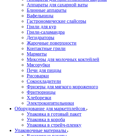
Аппараты для сахарной ваты
Блинные аппараты
Вафельницы
Гастрономические слайсеры
Грили для кур
Грили-саламандра
Дегидраторы
Жарочные поверхности
Контактные грили
Мармиты
Миксеры для молочных коктейлей
Мясорубки
Печи для пиццы
Рисоварки
Сокоохладители
Фризеры для мягкого мороженого
Фритюрницы
Хлеборезки
Электрокипятильники
Оборудование для маркетплейсов
Упаковка в готовый пакет
Упаковка в короба
Упаковка в стрейч-пленку
Упаковочные материалы
Вакуумные пакеты