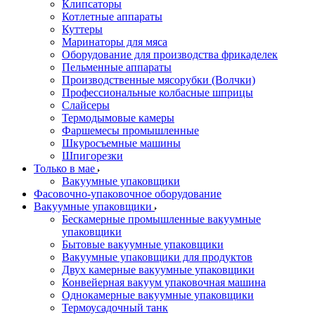
Клипсаторы
Котлетные аппараты
Куттеры
Маринаторы для мяса
Оборудование для производства фрикаделек
Пельменные аппараты
Производственные мясорубки (Волчки)
Профессиональные колбасные шприцы
Слайсеры
Термодымовые камеры
Фаршемесы промышленные
Шкуросъемные машины
Шпигорезки
Только в мае
Вакуумные упаковщики
Фасовочно-упаковочное оборудование
Вакуумные упаковщики
Бескамерные промышленные вакуумные
упаковщики
Бытовые вакуумные упаковщики
Вакуумные упаковщики для продуктов
Двух камерные вакуумные упаковщики
Конвейерная вакуум упаковочная машина
Однокамерные вакуумные упаковщики
Термоусадочный танк