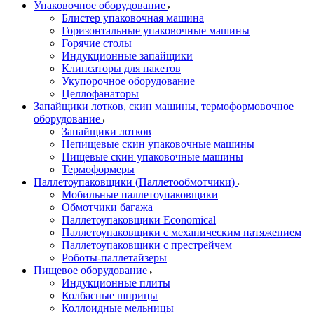
Упаковочное оборудование
Блистер упаковочная машина
Горизонтальные упаковочные машины
Горячие столы
Индукционные запайщики
Клипсаторы для пакетов
Укупорочное оборудование
Целлофанаторы
Запайщики лотков, скин машины, термоформовочное
оборудование
Запайщики лотков
Непищевые скин упаковочные машины
Пищевые скин упаковочные машины
Термоформеры
Паллетоупаковщики (Паллетообмотчики)
Мобильные паллетоупаковщики
Обмотчики багажа
Паллетоупаковщики Economical
Паллетоупаковщики с механическим натяжением
Паллетоупаковщики с престрейчем
Роботы-паллетайзеры
Пищевое оборудование
Индукционные плиты
Колбасные шприцы
Коллоидные мельницы