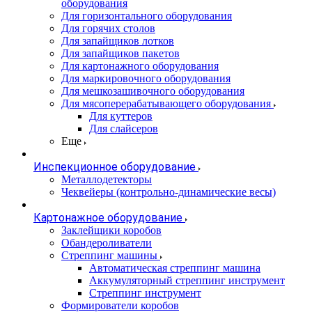
оборудования
Для горизонтального оборудования
Для горячих столов
Для запайщиков лотков
Для запайщиков пакетов
Для картонажного оборудования
Для маркировочного оборудования
Для мешкозашивочного оборудования
Для мясоперерабатывающего оборудования
Для куттеров
Для слайсеров
Еще
Инспекционное оборудование
Металлодетекторы
Чеквейеры (контрольно-динамические весы)
Картонажное оборудование
Заклейщики коробов
Обандероливатели
Стреппинг машины
Автоматическая стреппинг машина
Аккумуляторный стреппинг инструмент
Стреппинг инструмент
Формирователи коробов