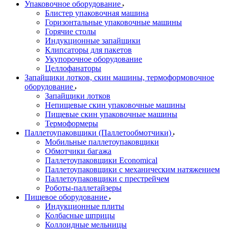
Упаковочное оборудование
Блистер упаковочная машина
Горизонтальные упаковочные машины
Горячие столы
Индукционные запайщики
Клипсаторы для пакетов
Укупорочное оборудование
Целлофанаторы
Запайщики лотков, скин машины, термоформовочное
оборудование
Запайщики лотков
Непищевые скин упаковочные машины
Пищевые скин упаковочные машины
Термоформеры
Паллетоупаковщики (Паллетообмотчики)
Мобильные паллетоупаковщики
Обмотчики багажа
Паллетоупаковщики Economical
Паллетоупаковщики с механическим натяжением
Паллетоупаковщики с престрейчем
Роботы-паллетайзеры
Пищевое оборудование
Индукционные плиты
Колбасные шприцы
Коллоидные мельницы