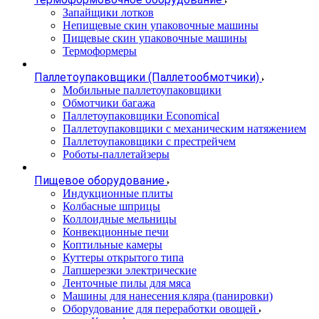
Запайщики лотков
Непищевые скин упаковочные машины
Пищевые скин упаковочные машины
Термоформеры
Паллетоупаковщики (Паллетообмотчики)
Мобильные паллетоупаковщики
Обмотчики багажа
Паллетоупаковщики Economical
Паллетоупаковщики с механическим натяжением
Паллетоупаковщики с престрейчем
Роботы-паллетайзеры
Пищевое оборудование
Индукционные плиты
Колбасные шприцы
Коллоидные мельницы
Конвекционные печи
Коптильные камеры
Куттеры открытого типа
Лапшерезки электрические
Ленточные пилы для мяса
Машины для нанесения кляра (панировки)
Оборудование для переработки овощей