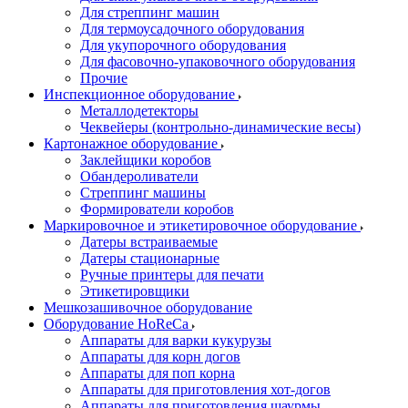
Для стреппинг машин
Для термоусадочного оборудования
Для укупорочного оборудования
Для фасовочно-упаковочного оборудования
Прочие
Инспекционное оборудование
Металлодетекторы
Чеквейеры (контрольно-динамические весы)
Картонажное оборудование
Заклейщики коробов
Обандероливатели
Стреппинг машины
Формирователи коробов
Маркировочное и этикетировочное оборудование
Датеры встраиваемые
Датеры стационарные
Ручные принтеры для печати
Этикетировщики
Мешкозашивочное оборудование
Оборудование HoReCa
Аппараты для варки кукурузы
Аппараты для корн догов
Аппараты для поп корна
Аппараты для приготовления хот-догов
Аппараты для приготовления шаурмы