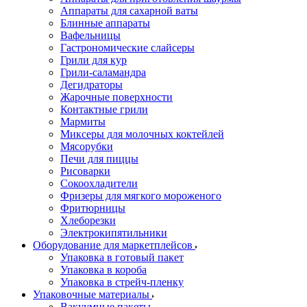
Аппараты для сахарной ваты
Блинные аппараты
Вафельницы
Гастрономические слайсеры
Грили для кур
Грили-саламандра
Дегидраторы
Жарочные поверхности
Контактные грили
Мармиты
Миксеры для молочных коктейлей
Мясорубки
Печи для пиццы
Рисоварки
Сокоохладители
Фризеры для мягкого мороженого
Фритюрницы
Хлеборезки
Электрокипятильники
Оборудование для маркетплейсов
Упаковка в готовый пакет
Упаковка в короба
Упаковка в стрейч-пленку
Упаковочные материалы
Вакуумные пакеты