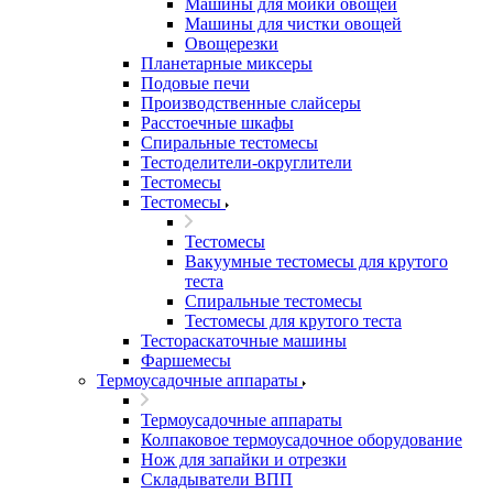
Машины для мойки овощей
Машины для чистки овощей
Овощерезки
Планетарные миксеры
Подовые печи
Производственные слайсеры
Расстоечные шкафы
Спиральные тестомесы
Тестоделители-округлители
Тестомесы
Тестомесы
Тестомесы
Вакуумные тестомесы для крутого
теста
Спиральные тестомесы
Тестомесы для крутого теста
Тестораскаточные машины
Фаршемесы
Термоусадочные аппараты
Термоусадочные аппараты
Колпаковое термоусадочное оборудование
Нож для запайки и отрезки
Складыватели ВПП