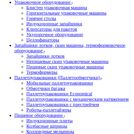
Упаковочное оборудование
Блистер упаковочная машина
Горизонтальные упаковочные машины
Горячие столы
Индукционные запайщики
Клипсаторы для пакетов
Укупорочное оборудование
Целлофанаторы
Запайщики лотков, скин машины, термоформовочное
оборудование
Запайщики лотков
Непищевые скин упаковочные машины
Пищевые скин упаковочные машины
Термоформеры
Паллетоупаковщики (Паллетообмотчики)
Мобильные паллетоупаковщики
Обмотчики багажа
Паллетоупаковщики Economical
Паллетоупаковщики с механическим натяжением
Паллетоупаковщики с престрейчем
Роботы-паллетайзеры
Пищевое оборудование
Индукционные плиты
Колбасные шприцы
Коллоидные мельницы