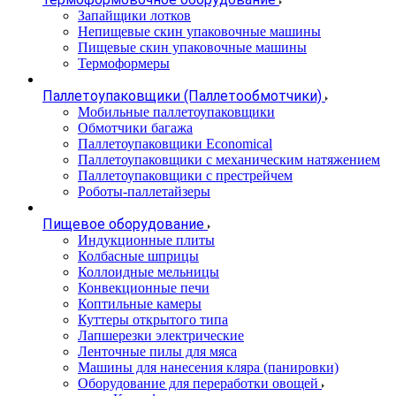
Запайщики лотков
Непищевые скин упаковочные машины
Пищевые скин упаковочные машины
Термоформеры
Паллетоупаковщики (Паллетообмотчики)
Мобильные паллетоупаковщики
Обмотчики багажа
Паллетоупаковщики Economical
Паллетоупаковщики с механическим натяжением
Паллетоупаковщики с престрейчем
Роботы-паллетайзеры
Пищевое оборудование
Индукционные плиты
Колбасные шприцы
Коллоидные мельницы
Конвекционные печи
Коптильные камеры
Куттеры открытого типа
Лапшерезки электрические
Ленточные пилы для мяса
Машины для нанесения кляра (панировки)
Оборудование для переработки овощей