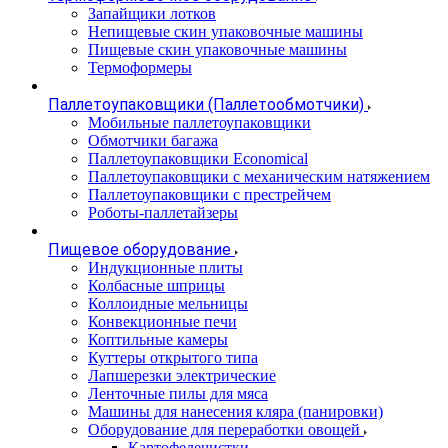
Запайщики лотков
Непищевые скин упаковочные машины
Пищевые скин упаковочные машины
Термоформеры
Паллетоупаковщики (Паллетообмотчики)
Мобильные паллетоупаковщики
Обмотчики багажа
Паллетоупаковщики Economical
Паллетоупаковщики с механическим натяжением
Паллетоупаковщики с престрейчем
Роботы-паллетайзеры
Пищевое оборудование
Индукционные плиты
Колбасные шприцы
Коллоидные мельницы
Конвекционные печи
Коптильные камеры
Куттеры открытого типа
Лапшерезки электрические
Ленточные пилы для мяса
Машины для нанесения кляра (панировки)
Оборудование для переработки овощей
Картофелечистки