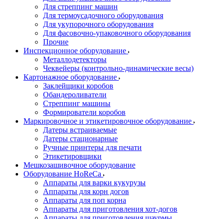
Для стреппинг машин
Для термоусадочного оборудования
Для укупорочного оборудования
Для фасовочно-упаковочного оборудования
Прочие
Инспекционное оборудование
Металлодетекторы
Чеквейеры (контрольно-динамические весы)
Картонажное оборудование
Заклейщики коробов
Обандероливатели
Стреппинг машины
Формирователи коробов
Маркировочное и этикетировочное оборудование
Датеры встраиваемые
Датеры стационарные
Ручные принтеры для печати
Этикетировщики
Мешкозашивочное оборудование
Оборудование HoReCa
Аппараты для варки кукурузы
Аппараты для корн догов
Аппараты для поп корна
Аппараты для приготовления хот-догов
Аппараты для приготовления шаурмы