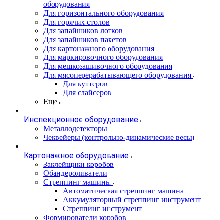
оборудования
Для горизонтального оборудования
Для горячих столов
Для запайщиков лотков
Для запайщиков пакетов
Для картонажного оборудования
Для маркировочного оборудования
Для мешкозашивочного оборудования
Для мясоперерабатывающего оборудования
Для куттеров
Для слайсеров
Еще
Инспекционное оборудование
Металлодетекторы
Чеквейеры (контрольно-динамические весы)
Картонажное оборудование
Заклейщики коробов
Обандероливатели
Стреппинг машины
Автоматическая стреппинг машина
Аккумуляторный стреппинг инструмент
Стреппинг инструмент
Формирователи коробов