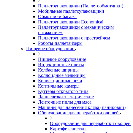
Паллетоупаковщики (Паллетообмотчики)
Мобильные паллетоупаковщики
Обмотчики багажа
Паллетоупаковщики Economical
Паллетоупаковщики с механическим
натяжением
Паллетоупаковщики с престрейчем
Роботы-паллетайзеры
Пищевое оборудование
Пищевое оборудование
Индукционные плиты
Колбасные шприцы
Коллоидные мельницы
Конвекционные печи
Коптильные камеры
Куттеры открытого типа
Лапшерезки электрические
Ленточные пилы для мяса
Машины для нанесения кляра (панировки)
Оборудование для переработки овощей
Оборудование для переработки овощей
Картофелечистки