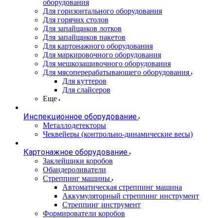
оборудования
Для горизонтального оборудования
Для горячих столов
Для запайщиков лотков
Для запайщиков пакетов
Для картонажного оборудования
Для маркировочного оборудования
Для мешкозашивочного оборудования
Для мясоперерабатывающего оборудования
Для куттеров
Для слайсеров
Еще
Инспекционное оборудование
Металлодетекторы
Чеквейеры (контрольно-динамические весы)
Картонажное оборудование
Заклейщики коробов
Обандероливатели
Стреппинг машины
Автоматическая стреппинг машина
Аккумуляторный стреппинг инструмент
Стреппинг инструмент
Формирователи коробов