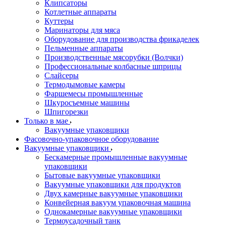
Клипсаторы
Котлетные аппараты
Куттеры
Маринаторы для мяса
Оборудование для производства фрикаделек
Пельменные аппараты
Производственные мясорубки (Волчки)
Профессиональные колбасные шприцы
Слайсеры
Термодымовые камеры
Фаршемесы промышленные
Шкуросъемные машины
Шпигорезки
Только в мае
Вакуумные упаковщики
Фасовочно-упаковочное оборудование
Вакуумные упаковщики
Бескамерные промышленные вакуумные
упаковщики
Бытовые вакуумные упаковщики
Вакуумные упаковщики для продуктов
Двух камерные вакуумные упаковщики
Конвейерная вакуум упаковочная машина
Однокамерные вакуумные упаковщики
Термоусадочный танк