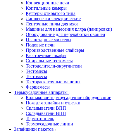
Конвекционные печи
Коптильные камеры
Куттеры открытого типа
Лапшерезки электрические
Ленточные пилы для мяса
Машины для нанесения кляра (панировки)
Оборудование для переработки овощей
Планетарные миксеры
Подовые печи
Производственные слайсеры
Расстоечные шкафы
Спиральные тестомесы
Тестоделители-округлители
Тестомесы
Тестомесы
Тестораскаточные машины
Фаршемесы
Термоусадочные аппараты
Колпаковое термоусадочное оборудование
Нож для запайки и отрезки
Складыватели ВПП
Складыватели ВПП
Термотоннель
Термоусадочные линии
Запайщики пакетов